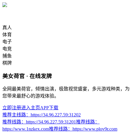
真人
体育
电子
电竞
捕鱼
棋牌
美女荷官 · 在线发牌
全网最美荷官，倾情出演，极致视觉盛宴，多元游戏种类，为
您带来最舒心的游戏体验。
立即注册
进入主页
APP下载
推荐主线路：
https://34.96.227.59:31202
推荐线路：
https://34.96.227.59:31201
推荐线路：
https://www.1nzkex.com
推荐线路：
https://www.plov9r.com