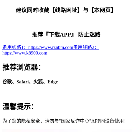
建议同时收藏【线路网址】与【本网页】
推荐『下载APP』 防止迷路
备用线路
1
：
https://www.rznbm.com
备用线路
2
：
https://www.k8900.com
推荐浏览器：
谷歌、Safari、火狐、Edge
温馨提示：
为了您的隐私安全，请勿与"国家反诈中心"APP同设备使用！