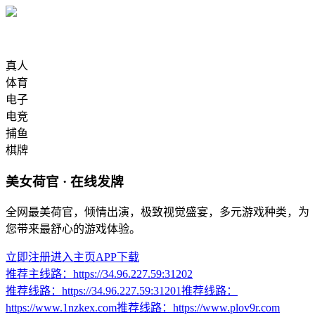
真人
体育
电子
电竞
捕鱼
棋牌
美女荷官 · 在线发牌
全网最美荷官，倾情出演，极致视觉盛宴，多元游戏种类，为
您带来最舒心的游戏体验。
立即注册
进入主页
APP下载
推荐主线路：
https://34.96.227.59:31202
推荐线路：
https://34.96.227.59:31201
推荐线路：
https://www.1nzkex.com
推荐线路：
https://www.plov9r.com